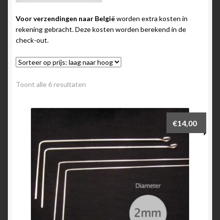
Voor verzendingen naar België
worden extra kosten in
rekening gebracht. Deze kosten worden berekend in de
check-out.
Gesorteerd
Toont alle 6 resultaten
op
prijs:
laag
€
14,00
naar
hoog